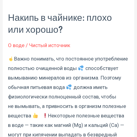
Накипь в чайнике: плохо
Накипь
в
или хорошо?
чайнике:
плохо
О воде
/
Чистый источник
или
Важно понимать, что постоянное употребление
хорошо?
полностью очищенной воды
способствует
вымыванию минералов из организма. Поэтому
обычная питьевая вода
должна иметь
физиологически полноценный состав, чтобы
не вымывать, а привносить в организм полезные
вещества
⠀
Некоторые полезные вещества
в воде — такие как магний (Mg) и кальций (Ca) —
могут при кипячении выпадать в безвредный