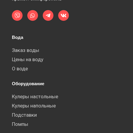
V
W
T
V
i
h
e
k
b
a
l
e
t
e
r
s
g
a
r
Вода
p
a
p
m
-
Заказ воды
p
Цены на воду
l
a
О воде
n
e
Оборудование
Кулеры настольные
Кулеры напольные
Подставки
Помпы