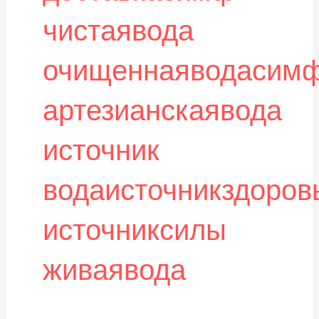
чистаявода
очищеннаяводасим
артезианскаявода
источник
водаисточникздоров
источниксилы
живаявода