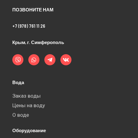
ПОЗВОНИТЕ НАМ
+7 (978) 761 11 26
Крым, г. Симферополь
V
W
T
V
i
h
e
k
b
a
l
e
t
e
r
s
g
a
r
Вода
p
a
p
m
-
Заказ воды
p
Цены на воду
l
a
О воде
n
e
Оборудование