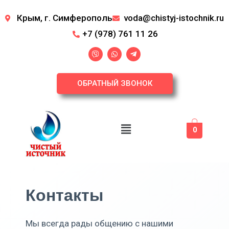
Крым, г. Симферополь
voda@chistyj-istochnik.ru
+7 (978) 761 11 26
V
W
T
i
h
e
b
a
l
e
t
e
r
s
g
ОБРАТНЫЙ ЗВОНОК
a
r
p
a
p
m
-
p
l
Меню
a
0
n
e
Контакты
Мы всегда рады общению с нашими