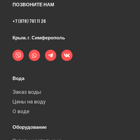
ПОЗВОНИТЕ НАМ
+7 (978) 761 11 26
Крым, г. Симферополь
V
W
T
V
i
h
e
k
b
a
l
e
t
e
r
s
g
a
r
Вода
p
a
p
m
-
Заказ воды
p
Цены на воду
l
a
О воде
n
e
Оборудование