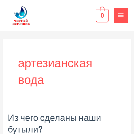
Перейти
ГЛА
к
0
содержимому
МЕН
артезианская
вода
Из чего сделаны наши
Из
чего
бутыли?