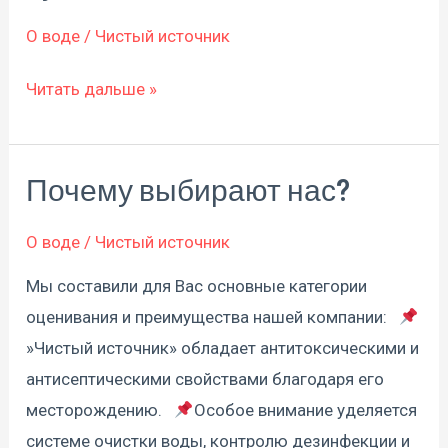
сделаны
наши
О воде
/
Чистый источник
бутыли?
Читать дальше »
Почему выбирают нас?
Почему
выбирают
О воде
/
Чистый источник
нас?
Мы составили для Вас основные категории
оценивания и преимущества нашей компании:⠀
»Чистый источник» обладает антитоксическими и
антисептическими свойствами благодаря его
месторождению.⠀
Особое внимание уделяется
системе очистки воды, контролю дезинфекции и