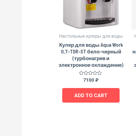
Настольные кулеры для воды
Кулер для воды Aqua Work
0,7-TDR-ST бело-черный
н
(турбонагрев и
электронное охлаждение)
Rated
7100
₽
0
out
of
ADD TO CART
5