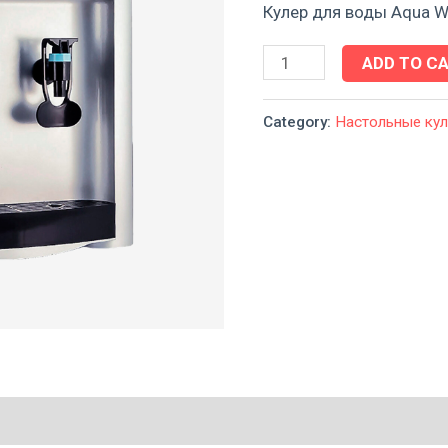
36-
Кулер для воды
Aqua W
TDN-
ADD TO C
ST
серебро
Category:
Настольные ку
(турбонагрев
и
электронное
охлаждение)
quantity