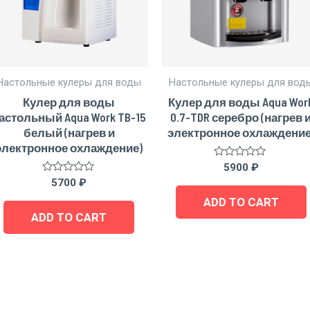
Настольные кулеры для воды
Настольные кулеры для вод
Кулер для воды
Кулер для воды Aqua Wor
астольный Aqua Work TB-15
0.7-TDR серебро (нагрев 
белый (нагрев и
электронное охлаждение
электронное охлаждение)
Rated
5900
₽
0
Rated
5700
₽
out
0
of
out
ADD TO CART
5
of
ADD TO CART
5