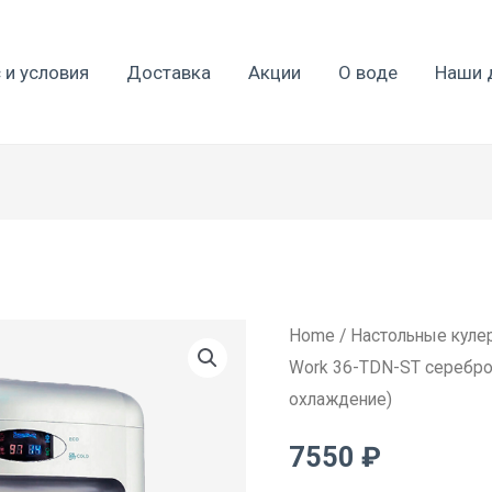
 и условия
Доставка
Акции
О воде
Наши 
Кулер
Home
/
Настольные куле
Work 36-TDN-ST серебро 
для
охлаждение)
воды
Aqua
7550
₽
Work