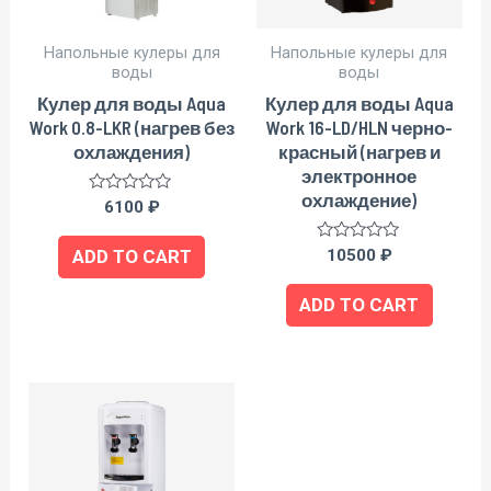
Напольные кулеры для
Напольные кулеры для
воды
воды
Кулер для воды Aqua
Кулер для воды Aqua
Work 0.8-LKR (нагрев без
Work 16-LD/HLN черно-
охлаждения)
красный (нагрев и
электронное
охлаждение)
Rated
6100
₽
0
out
of
Rated
10500
₽
ADD TO CART
5
0
out
of
ADD TO CART
5