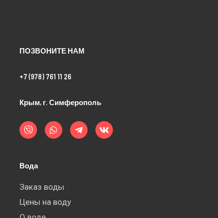
ПОЗВОНИТЕ НАМ
+7 (978) 761 11 26
Крым, г. Симферополь
V
W
T
V
i
h
e
k
b
a
l
e
t
e
r
s
g
a
r
Вода
p
a
p
m
-
Заказ воды
p
Цены на воду
l
a
О воде