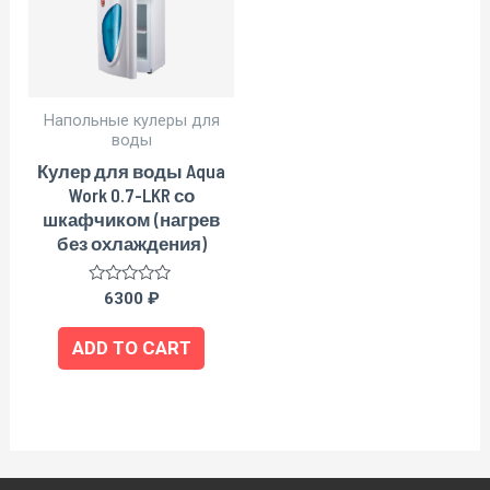
Напольные кулеры для
воды
Кулер для воды Aqua
Work 0.7-LKR со
шкафчиком (нагрев
без охлаждения)
Rated
6300
₽
0
out
of
ADD TO CART
5