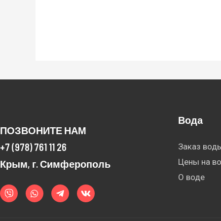
Вода
ПОЗВОНИТЕ НАМ
+7 (978) 761 11 26
Заказ вод
Цены на в
Крым, г. Симферополь
О воде
V
W
T
V
i
h
e
k
b
a
l
e
t
e
r
s
g