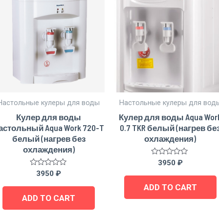
Настольные кулеры для воды
Настольные кулеры для вод
Кулер для воды
Кулер для воды Aqua Wor
астольный Aqua Work 720-T
0.7 TKR белый (нагрев бе
белый (нагрев без
охлаждения)
охлаждения)
Rated
3950
₽
0
Rated
3950
₽
out
0
of
out
ADD TO CART
5
of
ADD TO CART
5