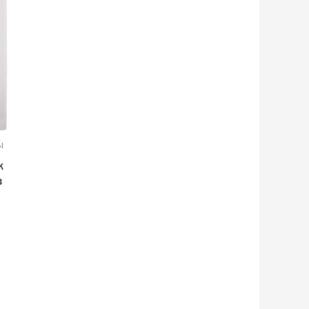
ы
k
з