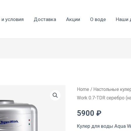
 и условия
Доставка
Акции
О воде
Наши 
Кулер
Home
/
Настольные куле
Work 0.7-TDR серебро (н
для
воды
5900
₽
Aqua
Work
Кулер для воды
Aqua W