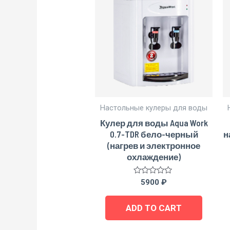
Настольные кулеры для воды
Кулер для воды Aqua Work
0.7-TDR бело-черный
н
(нагрев и электронное
охлаждение)
Rated
5900
₽
0
out
of
ADD TO CART
5