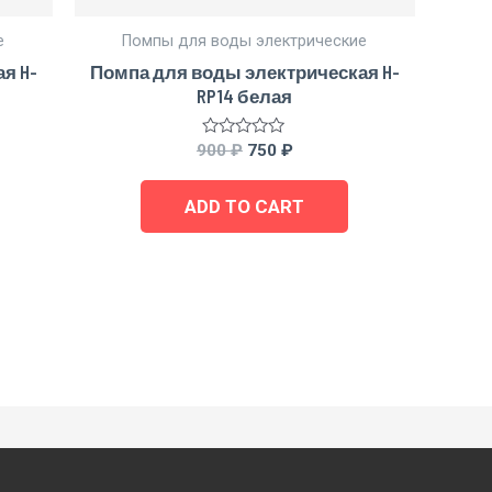
е
Помпы для воды электрические
я H-
Помпа для воды электрическая H-
RP14 белая
Rated
900
₽
750
₽
0
out
of
ADD TO CART
5