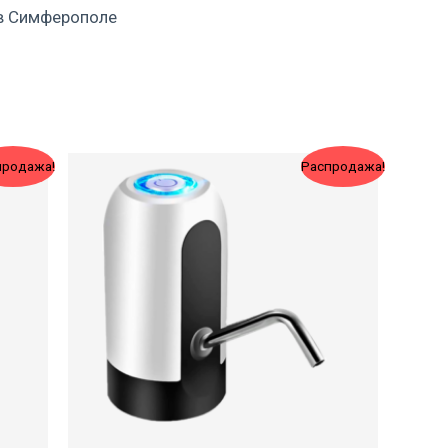
в Симферополе
Original
Current
продажа!
Распродажа!
price
price
was:
is:
900 ₽.
750 ₽.