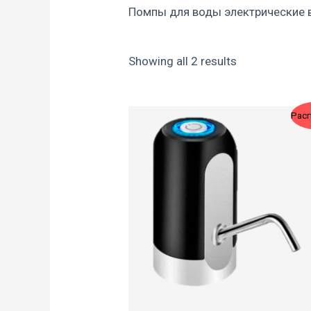
Помпы для воды электрические 
Showing all 2 results
Original
Current
Рас
price
price
was:
is:
900 ₽.
750 ₽.