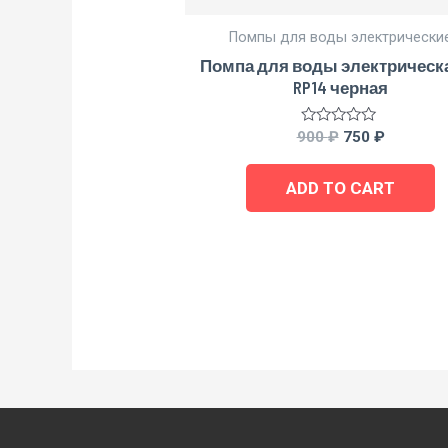
Помпы для воды электрически
Помпа для воды электрическа
RP14 черная
Rated
900
₽
750
₽
0
out
of
ADD TO CART
5