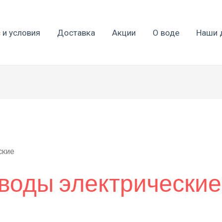
 и условия
Доставка
Акции
О воде
Наши 
ские
воды электрические